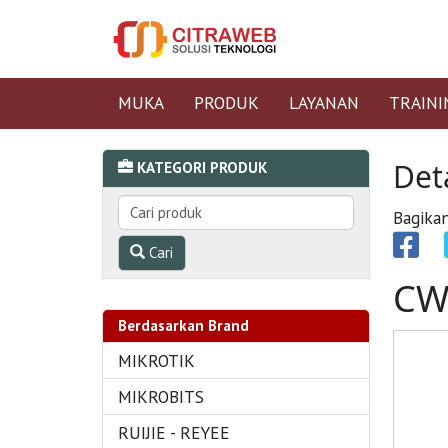
MUKA
PRODUK
LAYANAN
TRAINI
Det
KATEGORI PRODUK
Bagikan
Cari
CW
Berdasarkan Brand
MIKROTIK
MIKROBITS
RUIJIE - REYEE