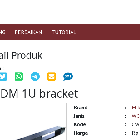
NG
PERBAIKAN
TUTORIAL
ail Produk
 :
DM 1U bracket
Brand
:
Mik
Jenis
:
WD
Kode
:
CW
Harga
:
Rp 