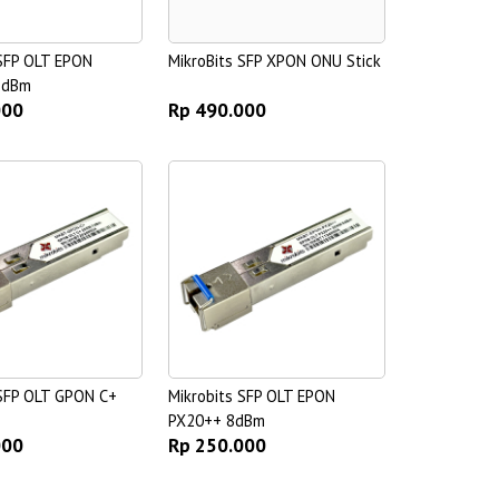
 SFP OLT EPON
MikroBits SFP XPON ONU Stick
9dBm
000
Rp 490.000
 SFP OLT GPON C+
Mikrobits SFP OLT EPON
PX20++ 8dBm
000
Rp 250.000