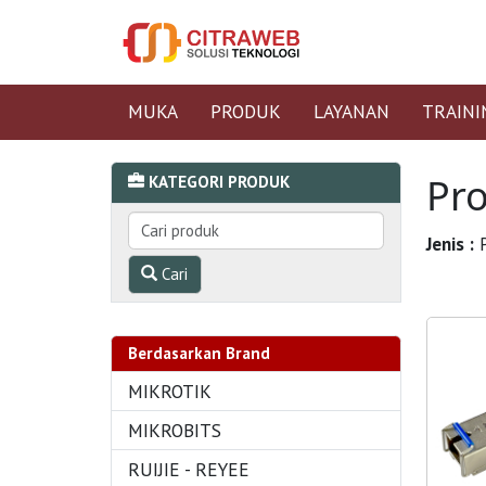
MUKA
PRODUK
LAYANAN
TRAINI
Pr
KATEGORI PRODUK
Jenis :
P
Cari
Berdasarkan Brand
MIKROTIK
MIKROBITS
RUIJIE - REYEE