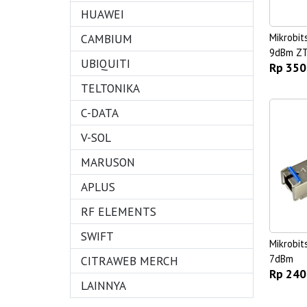
HUAWEI
CAMBIUM
Mikrobi
9dBm ZTE
UBIQUITI
Rp 350
TELTONIKA
C-DATA
V-SOL
MARUSON
APLUS
RF ELEMENTS
SWIFT
Mikrobi
7dBm
CITRAWEB MERCH
Rp 240
LAINNYA