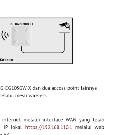
RG-EG105GW-X dan dua access point lainnya
lalui mesh wireless.
n internet melalui interface WAN yang telah
n IP lokal
https://192.168.110.1
melalui web
min".