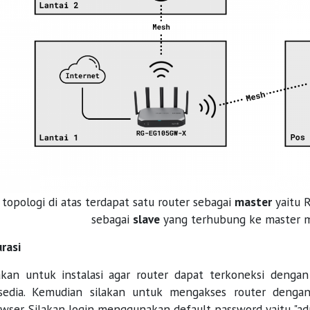
 topologi di atas terdapat satu router sebagai
master
yaitu 
sebagai
slave
yang terhubung ke master me
rasi
akan untuk instalasi agar router dapat terkoneksi denga
rsedia. Kemudian silakan untuk mengakses router denga
wser. Silakan login menggunakan default password yaitu "ad