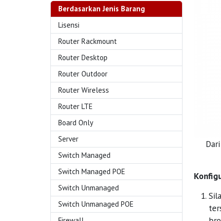
Berdasarkan Jenis Barang
Lisensi
Router Rackmount
Router Desktop
Router Outdoor
Router Wireless
Router LTE
Board Only
Server
Dari
Switch Managed
Switch Managed POE
Konfigu
Switch Unmanaged
Sil
Switch Unmanaged POE
te
bro
Firewall