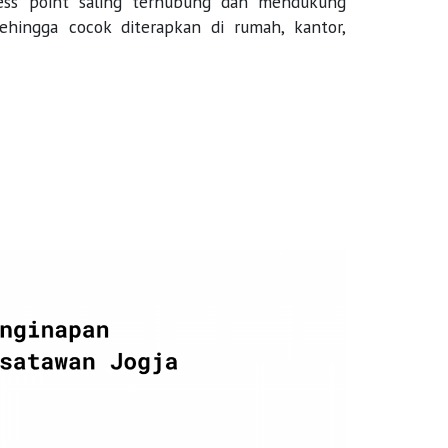
ess point saling terhubung dan mendukung
ehingga cocok diterapkan di rumah, kantor,