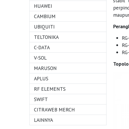
stabil
HUAWEI
perpin
maupun 
CAMBIUM
Perang
UBIQUITI
TELTONIKA
RG
RG
C-DATA
RG
V-SOL
Topolo
MARUSON
APLUS
RF ELEMENTS
SWIFT
CITRAWEB MERCH
LAINNYA