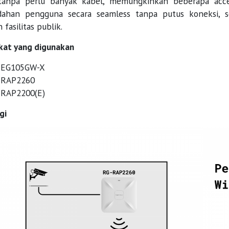
 tanpa perlu banyak kabel, memungkinkan beberapa acc
dahan pengguna secara seamless tanpa putus koneksi, s
fasilitas publik.
kat yang digunakan
-EG105GW-X
-RAP2260
-RAP2200(E)
gi