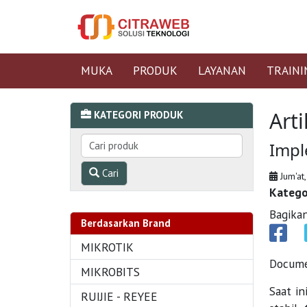
MUKA
PRODUK
LAYANAN
TRAINI
Arti
KATEGORI PRODUK
Impl
Cari
Jum'at,
Katego
Bagikan
Berdasarkan Brand
MIKROTIK
Docum
MIKROBITS
Saat i
RUIJIE - REYEE