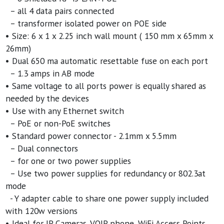
– all 4 data pairs connected
– transformer isolated power on POE side
• Size: 6 x 1 x 2.25 inch wall mount ( 150 mm x 65mm x
26mm)
• Dual 650 ma automatic resettable fuse on each port
– 1.3 amps in AB mode
• Same voltage to all ports power is equally shared as
needed by the devices
• Use with any Ethernet switch
– PoE or non-PoE switches
• Standard power connector - 2.1mm x 5.5mm
– Dual connectors
– for one or two power supplies
– Use two power supplies for redundancy or 802.3at
mode
- Y adapter cable to share one power supply included
with 120w versions
• Ideal for IP Cameras, VOIP phone, WiFi Access Points