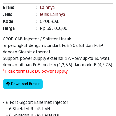
Brand
:
Lainnya
Jenis
:
Jenis Lainnya
Kode
:
GPOE-6AB
Harga
:
Rp 365.000,00
GPOE-6AB Injector / Splitter Untuk
 6 perangkat dengan standart PoE 
802.3at
dan
PoE+
dengan Gigabit ethernet.
Support power supply external 12v - 56v up-to 60 watt
dengan pilihan PoE mode-A (1,2,3,6) dan mode B (4,5,7,8).
*Tidak termasuk DC power supply
Download Brosur
• 6 Port Gigabit Ethernet Injector
– 6 Shielded RJ-45 LAN
– 6 Shielded RJ-45 LAN+POE