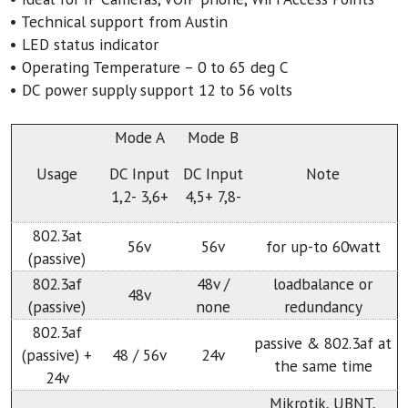
• Technical support from Austin
• LED status indicator
• Operating Temperature – 0 to 65 deg C
• DC power supply support 12 to 56 volts
Mode A
Mode B
Usage
DC Input
DC Input
Note
1,2- 3,6+
4,5+ 7,8-
802.3at
56v
56v
for up-to 60watt
(passive)
802.3af
48v /
loadbalance or
48v
(passive)
none
redundancy
802.3af
passive & 802.3af at
(passive) +
48 / 56v
24v
the same time
24v
Mikrotik, UBNT,