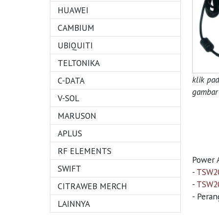
HUAWEI
CAMBIUM
UBIQUITI
TELTONIKA
klik pa
C-DATA
gambar 
V-SOL
MARUSON
APLUS
RF ELEMENTS
Power A
SWIFT
-
TSW20
-
TSW20
CITRAWEB MERCH
- Pera
LAINNYA