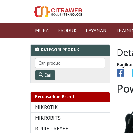
MUKA
PRODUK
LAYANAN
TRAINI
Det
KATEGORI PRODUK
Bagikan
Cari
Pow
Berdasarkan Brand
MIKROTIK
MIKROBITS
RUIJIE - REYEE