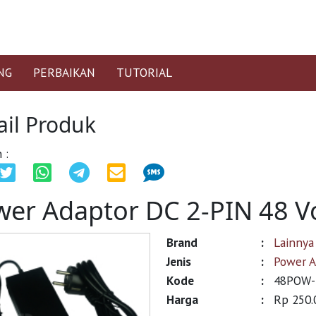
NG
PERBAIKAN
TUTORIAL
ail Produk
 :
er Adaptor DC 2-PIN 48 Vo
Brand
:
Lainnya
Jenis
:
Power A
Kode
:
48POW-
Harga
:
Rp 250.