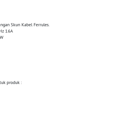
ngan Skun Kabel Ferrules.
Hz 1.6A
0W
tuk produk :