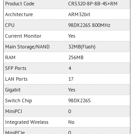
Product Code
CRS320-8P-8B-4S+RM
Architecture
ARM32bit
CPU
98DX226S 800MHz
Current Monitor
Yes
Main Storage/NAND
32MB(Flash)
RAM
256MB
SFP Ports
4
LAN Ports
17
Gigabit
Yes
Switch Chip
98DX226S
MiniPCI
0
Integrated Wireless
No
MiniPCIe
0