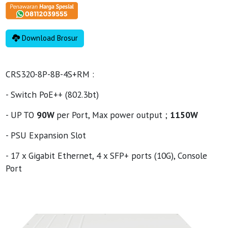
Download Brosur
CRS320-8P-8B-4S+RM :
- Switch PoE++ (802.3bt)
- UP TO
90W
per Port, Max power output ;
1150W
- PSU Expansion Slot
- 17 x Gigabit Ethernet, 4 x SFP+ ports (10G), Console
Port