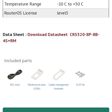
Temperature Range
-10 C to +50 C
RouterOS License
level5
Data Sheet :
Download Datasheet CRS320-8P-8B-
4S+RM