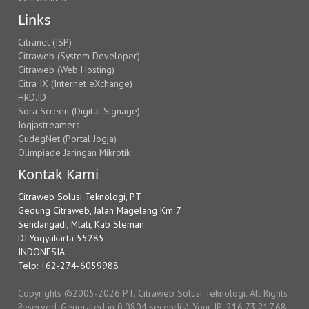
Links
Citranet (ISP)
Citraweb (System Developer)
Citraweb (Web Hosting)
Citra IX (Internet eXchange)
HRD.ID
Sora Screen (Digital Signage)
Jogjastreamers
GudegNet (Portal Jogja)
Olimpiade Jaringan Mikrotik
Kontak Kami
Citraweb Solusi Teknologi, PT
Gedung Citraweb, Jalan Magelang Km 7
Sendangadi, Mlati, Kab Sleman
DI Yogyakarta 55285
INDONESIA
Telp: +62-274-6059988
Copyrights ©2005-2026 PT. Citraweb Solusi Teknologi. All Rights
Reserved. Generated in 0.0804 second(s). Your IP: 216.73.217.68