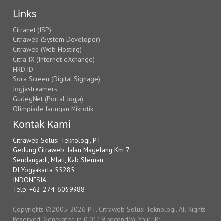
Links
Citranet (ISP)
Citraweb (System Developer)
Citraweb (Web Hosting)
Citra IX (Internet eXchange)
HRD.ID
Sora Screen (Digital Signage)
Jogjastreamers
GudegNet (Portal Jogja)
Olimpiade Jaringan Mikrotik
Kontak Kami
Citraweb Solusi Teknologi, PT
Gedung Citraweb, Jalan Magelang Km 7
Sendangadi, Mlati, Kab Sleman
DI Yogyakarta 55285
INDONESIA
Telp: +62-274-6059988
Copyrights ©2005-2026 PT. Citraweb Solusi Teknologi. All Rights
Reserved. Generated in 0.0119 second(s). Your IP: